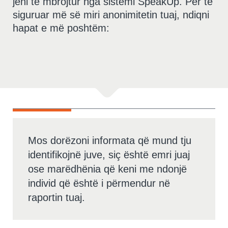
jeni të mbrojtur nga sistemi SpeakUp. Për të
siguruar më së miri anonimitetin tuaj, ndiqni
hapat e më poshtëm:
Mos dorëzoni informata që mund tju
identifikojnë juve, siç është emri juaj
ose marëdhënia që keni me ndonjë
individ që është i përmendur në
raportin tuaj.