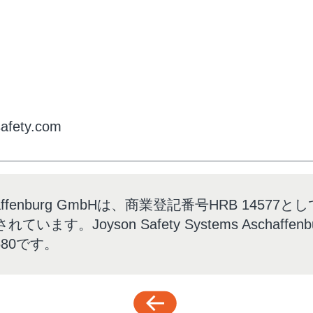
afety.com
ms Aschaffenburg GmbHは、商業登記番号HRB 1
す。Joyson Safety Systems Aschaffe
680です。